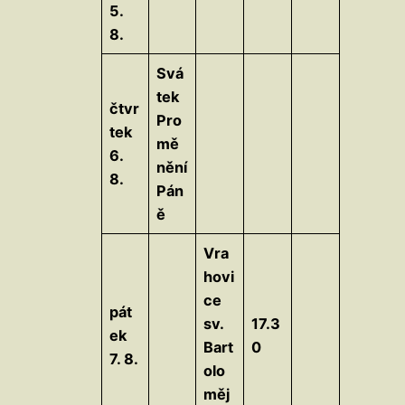
5.
8.
Svá
tek
čtvr
Pro
tek
mě
6.
nění
8.
Pán
ě
Vra
hovi
ce
pát
sv.
17.3
ek
Bart
0
7. 8.
olo
měj