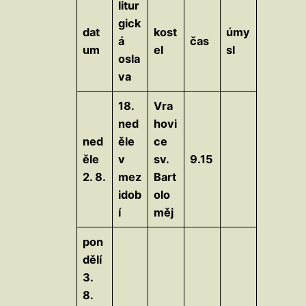
litur
gick
dat
kost
úmy
á
čas
um
el
sl
osla
va
18.
Vra
ned
hovi
ned
ěle
ce
ěle
v
sv.
9.15
2. 8.
mez
Bart
idob
olo
í
měj
pon
dělí
3.
8.