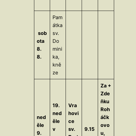
Pam
átka
sob
sv.
ota
Do
8.
mini
8.
ka,
kně
ze
Za +
Zde
ňku
19.
Vra
Roh
ned
hovi
ned
áčk
ěle
ce
ěle
ovo
v
sv.
9.15
9.
u,