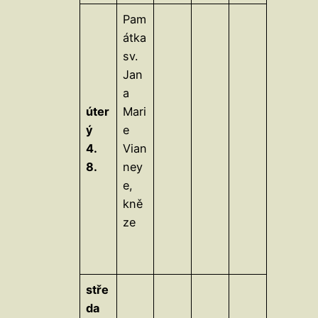
Pam
átka
sv.
Jan
a
úter
Mari
ý
e
4.
Vian
8.
ney
e,
kně
ze
stře
da