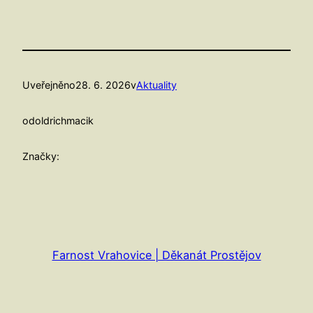
Uveřejněno
28. 6. 2026
v
Aktuality
od
oldrichmacik
Značky:
Farnost Vrahovice | Děkanát Prostějov