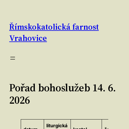
Přeskočit
na
obsah
Římskokatolická farnost
Vrahovice
Pořad bohoslužeb 14. 6.
2026
liturgická