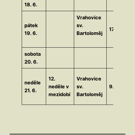
18. 6.
Vrahovice
Za
pátek
sv.
17.30
Pa
19. 6.
Bartoloměj
dv
sobota
20. 6.
Za
12.
Vrahovice
neděle
Foj
neděle v
sv.
9.15
21. 6.
Sý
mezidobí
Bartoloměj
Pr