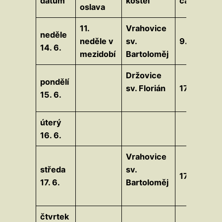
datum
kostel
čas
úm
oslava
11.
Vrahovice
neděle
Na
neděle v
sv.
9.15
14. 6.
úm
mezidobí
Bartoloměj
Držovice
pondělí
sv. Florián
17.30
15. 6.
úterý
16. 6.
Vrahovice
středa
sv.
17.30
17. 6.
Bartoloměj
čtvrtek