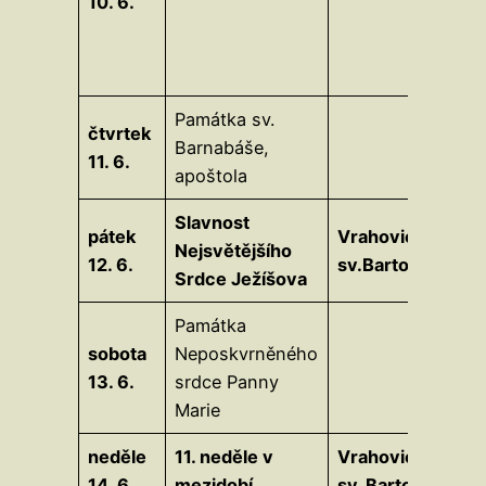
10. 6.
Památka sv.
čtvrtek
Barnabáše,
11. 6.
apoštola
Slavnost
pátek
Vrahovice
Nejsvětějšího
12. 6.
sv.Bartolomě
Srdce Ježíšova
Památka
sobota
Neposkvrněného
13. 6.
srdce Panny
Marie
neděle
11. neděle v
Vrahovice
14. 6.
mezidobí
sv. Bartoloměj