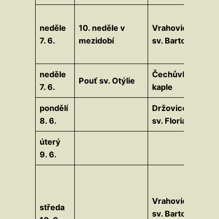
neděle
10. neděle v
Vrahovice
7. 6.
mezidobí
sv. Bartoloměj
neděle
Čechůvky
Pouť sv. Otýlie
7. 6.
kaple
pondělí
Držovice
8. 6.
sv. Florián
úterý
9. 6.
Vrahovice
středa
sv. Bartoloměj