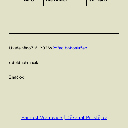
Uveřejněno
7. 6. 2026
v
Pořad bohoslužeb
od
oldrichmacik
Značky:
Farnost Vrahovice | Děkanát Prostějov