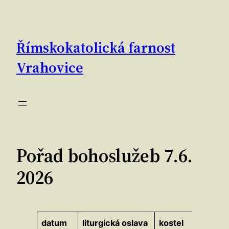
Přeskočit
na
obsah
Římskokatolická farnost
Vrahovice
Pořad bohoslužeb 7.6.
2026
datum
liturgická oslava
kostel