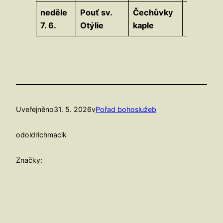
neděle
Pouť sv.
Čechůvky
10.30
7. 6.
Otýlie
kaple
Uveřejněno
31. 5. 2026
v
Pořad bohoslužeb
od
oldrichmacik
Značky: