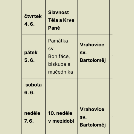
Slavnost
čtvrtek
Těla a Krve
4. 6.
Páně
Památka
Vrahovice
sv.
pátek
sv.
Z
Bonifáce,
17.30
5. 6.
Bartoloměj
biskupa a
mučedníka
sobota
6. 6.
Z
Vrahovice
neděle
10. neděle
r
sv.
9.15
7. 6.
v mezidobí
Bartoloměj