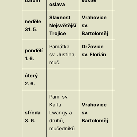
datum
kostel
čas
oslava
Slavnost
Vrahovice
Z
neděle
Nejsvětější
sv.
9.15
H
31. 5.
Trojice
Bartoloměj
Památka
Držovice
pondělí
sv. Justina,
sv. Florián
17.30
1. 6.
muč.
úterý
2. 6.
Pam. sv.
P
Karla
Vrahovice
p
středa
Lwangy a
sv.
17.30
d
3. 6.
druhů,
Bartoloměj
s
mučedníků