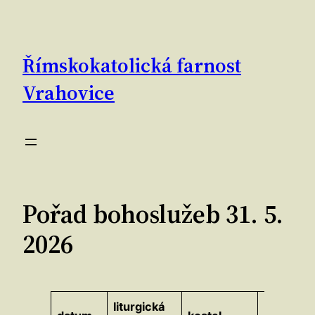
Přeskočit
na
obsah
Římskokatolická farnost
Vrahovice
Pořad bohoslužeb 31. 5.
2026
liturgická