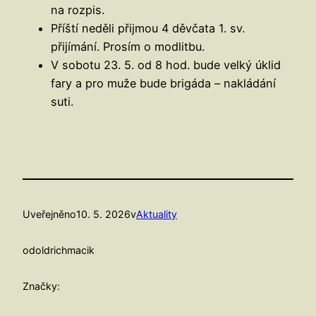
na rozpis.
Příští neděli přijmou 4 děvčata 1. sv.
přijímání. Prosím o modlitbu.
V sobotu 23. 5. od 8 hod. bude velký úklid
fary a pro muže bude brigáda – nakládání
suti.
Uveřejněno
10. 5. 2026
v
Aktuality
od
oldrichmacik
Značky: