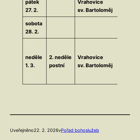
pátek
Vrahovice
17.30
27. 2.
sv. Bartoloměj
sobota
28. 2.
neděle
2. neděle
Vrahovice
9.15
1. 3.
postní
sv. Bartoloměj
Uveřejněno
22. 2. 2026
v
Pořad bohoslužeb