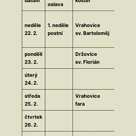
datum
kostel
čas
oslava
neděle
1. neděle
Vrahovice
9.15
22. 2.
postní
sv. Bartoloměj
pondělí
Držovice
17.3
23. 2.
sv. Florián
úterý
24. 2.
středa
Vrahovice
17.30
25. 2.
fara
čtvrtek
26. 2.