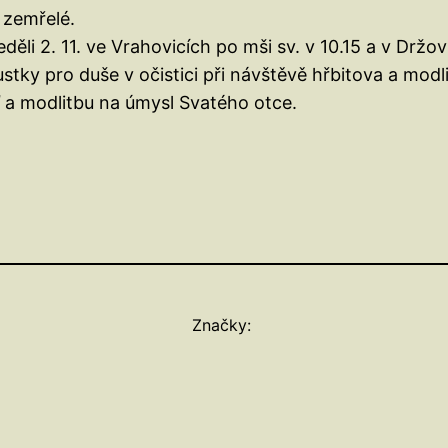
 zemřelé.
li 2. 11. ve Vrahovicích po mši sv. v 10.15 a v Držo
tky pro duše v očistici při návštěvě hřbitova a modlit
 a modlitbu na úmysl Svatého otce.
Značky: