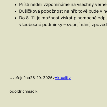
Příští neděli vzpomínáme na všechny věrné
Dušičková pobožnost na hřbitově bude v nedě
Do 8. 11. je možnost získat plnomocné odpus
všeobecné podmínky – sv.přijímání, zpověď
Uveřejněno
26. 10. 2025
v
Aktuality
od
oldrichmacik