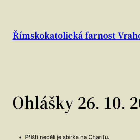
Přeskočit
na
obsah
Římskokatolická farnost Vrah
Ohlášky 26. 10. 
Příští neděli je sbírka na Charitu.