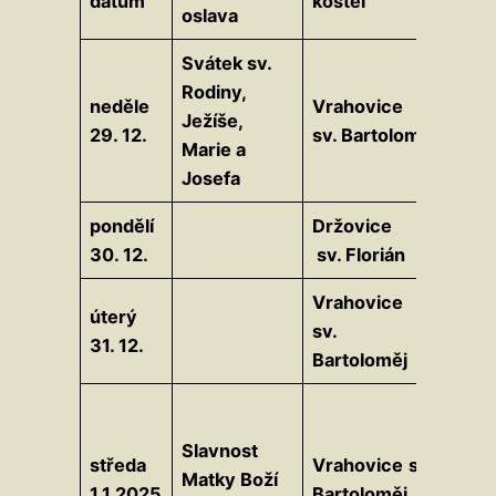
datum
kostel
oslava
Svátek sv.
Rodiny,
neděle
Vrahovice
Ježíše,
29. 12.
sv. Bartoloměj
Marie a
Josefa
pondělí
Držovice
30. 12.
sv. Florián
Vrahovice
úterý
sv.
31. 12.
Bartoloměj
Slavnost
středa
Vrahovice
sv.
Matky Boží
1.1.2025
Bartoloměj