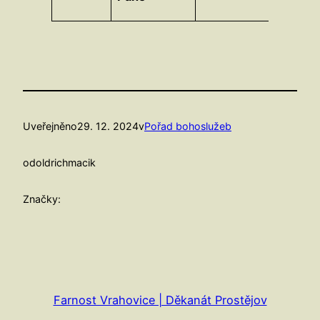
Uveřejněno
29. 12. 2024
v
Pořad bohoslužeb
od
oldrichmacik
Značky:
Farnost Vrahovice | Děkanát Prostějov