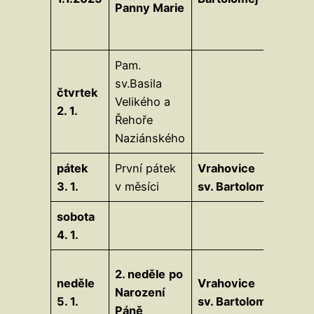
Panny Marie
Pam.
sv.Basila
čtvrtek
Velikého a
2. 1.
Řehoře
Naziánského
pátek
První pátek
Vrahovice
3. 1.
v měsíci
sv. Bartoloměj
sobota
4. 1.
2. neděle
po
neděle
Vrahovice
Narození
5. 1.
sv. Bartoloměj
Páně